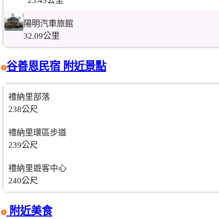
25.43公里
陽明汽車旅館
32.09公里
谷善恩民宿 附近景點
禮納里部落
238公尺
禮納里環區步道
239公尺
禮納里遊客中心
240公尺
附近美食