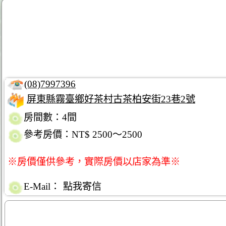
(08)7997396
屏東縣霧臺鄉好茶村古茶柏安街23巷2號
房間數：4間
參考房價：NT$ 2500～2500
※房價僅供參考，實際房價以店家為準※
E-Mail：
點我寄信