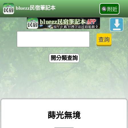
bluezz民宿筆記本
附近
開分類查詢
蒔光無境