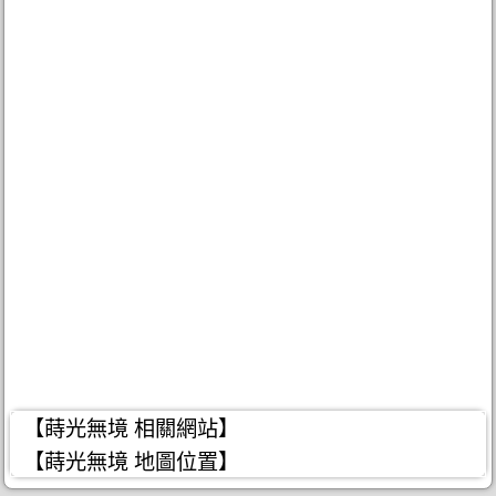
【蒔光無境 相關網站】
【蒔光無境 地圖位置】