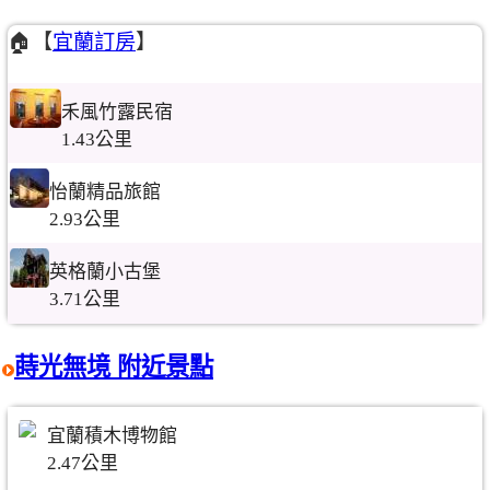
🏠【
宜蘭訂房
】
禾風竹露民宿
1.43公里
怡蘭精品旅館
2.93公里
英格蘭小古堡
3.71公里
蒔光無境 附近景點
宜蘭積木博物館
2.47公里