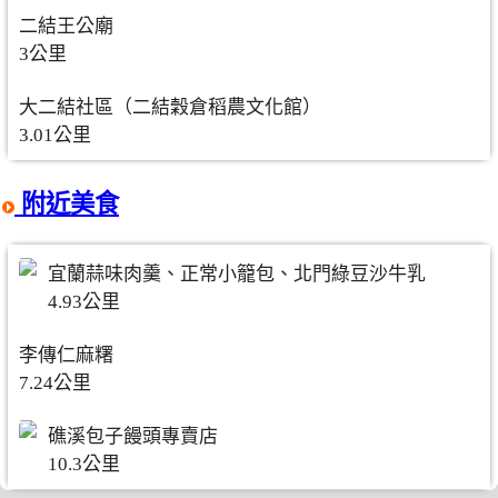
二結王公廟
3公里
大二結社區（二結穀倉稻農文化館）
3.01公里
附近美食
宜蘭蒜味肉羹、正常小籠包、北門綠豆沙牛乳
4.93公里
李傳仁麻糬
7.24公里
礁溪包子饅頭專賣店
10.3公里