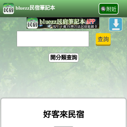
bluezz民宿筆記本
附近
開分類查詢
好客來民宿