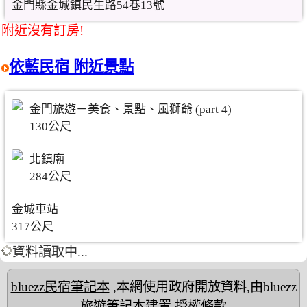
金門縣金城鎮民生路54巷13號
附近沒有訂房!
依藍民宿 附近景點
金門旅遊－美食、景點、風獅爺 (part 4)
130公尺
北鎮廟
284公尺
金城車站
317公尺
資料讀取中...
bluezz民宿筆記本
,本網使用政府開放資料,由bluezz
旅遊筆記本建置
授權條款