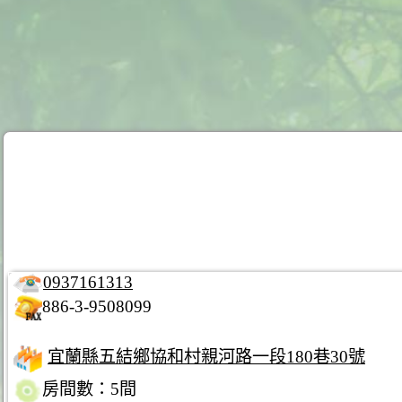
0937161313
886-3-9508099
宜蘭縣五結鄉協和村親河路一段180巷30號
房間數：5間