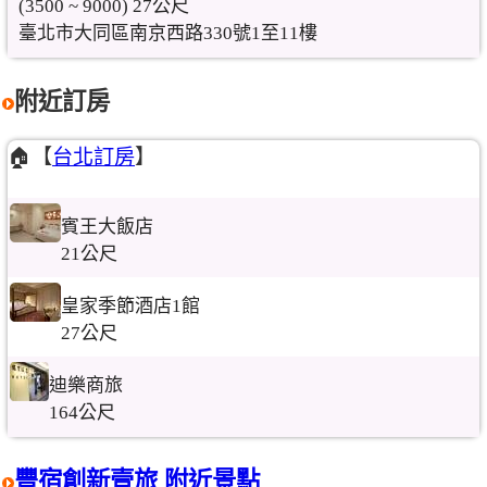
(3500 ~ 9000) 27公尺
臺北市大同區南京西路330號1至11樓
附近訂房
🏠【
台北訂房
】
賓王大飯店
21公尺
皇家季節酒店1館
27公尺
迪樂商旅
164公尺
豐宿創新壹旅 附近景點