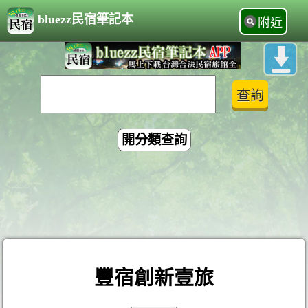
bluezz民宿筆記本
附近
開分類查詢
豐宿創新壹旅