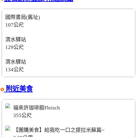
國際書局(舊址)
107公尺
渭水驛站
129公尺
渭水驛站
134公尺
附近美食
福來許珈琲館Fleisch
355公尺
【團購美食】給我吃一口之提拉米蘇篇~