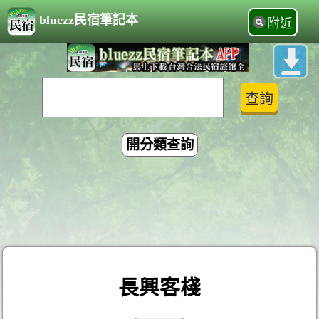
bluezz民宿筆記本
附近
開分類查詢
長興客棧