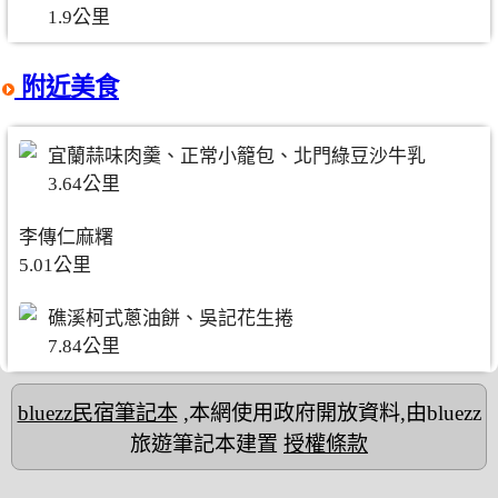
1.9公里
附近美食
宜蘭蒜味肉羹、正常小籠包、北門綠豆沙牛乳
3.64公里
李傳仁麻糬
5.01公里
礁溪柯式蔥油餅、吳記花生捲
7.84公里
bluezz民宿筆記本
,本網使用政府開放資料,由bluezz
旅遊筆記本建置
授權條款