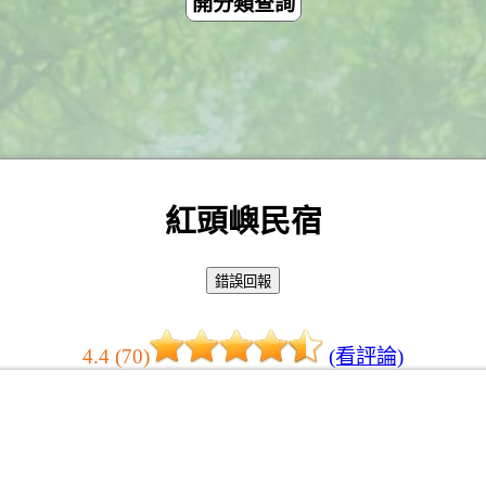
開分類查詢
紅頭嶼民宿
4.4 (70)
(看評論)