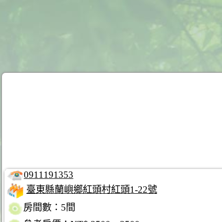
0911191353
臺東縣蘭嶼鄉紅頭村紅頭1-22號
房間數：5間