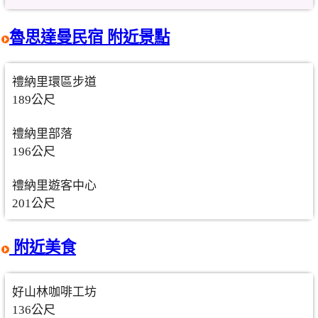
魯思達曼民宿 附近景點
禮納里環區步道
189公尺
禮納里部落
196公尺
禮納里遊客中心
201公尺
附近美食
好山林咖啡工坊
136公尺