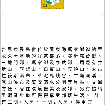
魯思達曼民宿位於屏東縣瑪家鄉禮納里
永久屋基地的好茶部落，鄰近霧台鄉、
三地門鄉、瑪家鄉及泰武鄉，周邊有井
步山、旗鹽山、白賓山、笠頂山、太古
拉筏斯瀑布、草泥馬峽谷、牛角灣溪、
涼山瀑布及萬安清水公園等景點，交通
方便、居住環境優美及安靜，另有禮納
里環區步道可慢慢享受部落生活。 計
有三間4人房、一間2人房，停車方