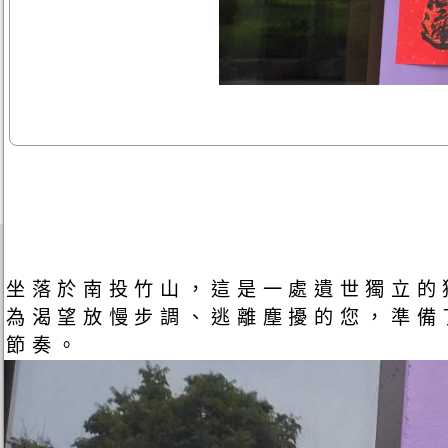
坐落於南投竹山，這是一處遺世獨立的
為渴望放慢步調、逃離塵擾的您，準備
節奏。