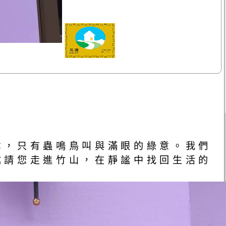
囂，只有蟲鳴鳥叫與滿眼的綠意。我們
邀請您走進竹山，在靜謐中找回生活的