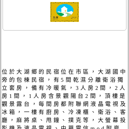
位於大湖鄉的民宿位在市區，大湖國中
旁的包棟民宿，有5間乾濕分離衛浴獨
立套房，備有冷暖氣，3人房2間，2人
房1間，1人房含景觀陽台2間，頂樓是
觀景露台，每間房都附聯網液晶電視及
冰箱，一樓有廚房、冷凍櫃、衛浴、客
廳，麻將桌、甩鐘、撲克等，大螢幕投
影機及液晶電視、中華電信mod附麥