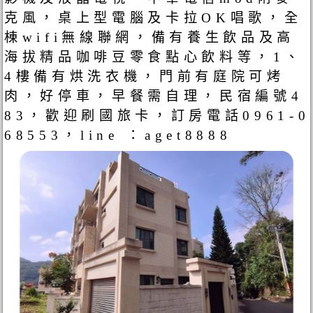
克風，桌上型電腦及卡拉OK唱歌，全
棟wifi無線聯網，備有養生飲品及高
海拔精品咖啡豆零食點心飲料等，1、
4樓備有烘洗衣機，門前有庭院可烤
肉，好停車，早餐需自理，民宿編號4
83，歡迎刷國旅卡，訂房電話0961-0
68553，line ：aget8888