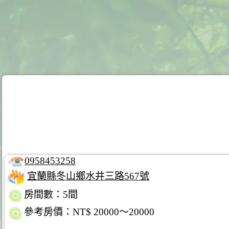
0958453258
宜蘭縣冬山鄉水井三路567號
房間數：5間
參考房價：NT$ 20000～20000