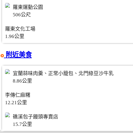
羅東運動公園
506公尺
羅東文化工場
1.96公里
附近美食
宜蘭蒜味肉羹、正常小籠包、北門綠豆沙牛乳
8.86公里
李傳仁麻糬
12.21公里
礁溪包子饅頭專賣店
15.7公里