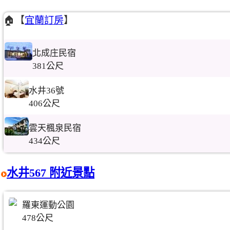
🏠【
宜蘭訂房
】
北成庄民宿
381公尺
水井36號
406公尺
雲天楓泉民宿
434公尺
水井567 附近景點
羅東運動公園
478公尺