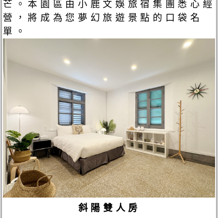
芒。本園區由小鹿文娛旅宿集團悉心經
營，將成為您夢幻旅遊景點的口袋名
單。
斜陽雙人房