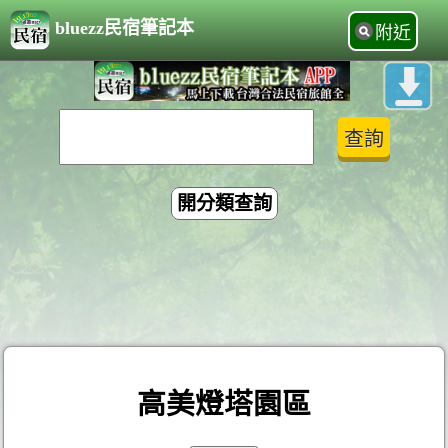
bluezz民宿筆記本
附近
開分類查詢
高美燈塔園區