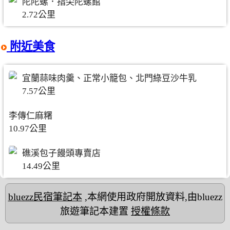
陀陀螺．指尖陀螺館
2.72公里
附近美食
宜蘭蒜味肉羹、正常小籠包、北門綠豆沙牛乳
7.57公里
李傳仁麻糬
10.97公里
礁溪包子饅頭專賣店
14.49公里
bluezz民宿筆記本
,本網使用政府開放資料,由bluezz
旅遊筆記本建置
授權條款