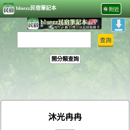
bluezz民宿筆記本
附近
開分類查詢
沐光冉冉