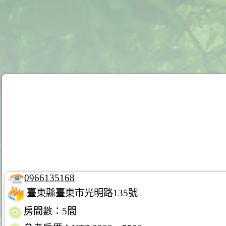
0966135168
臺東縣臺東市光明路135號
房間數：5間