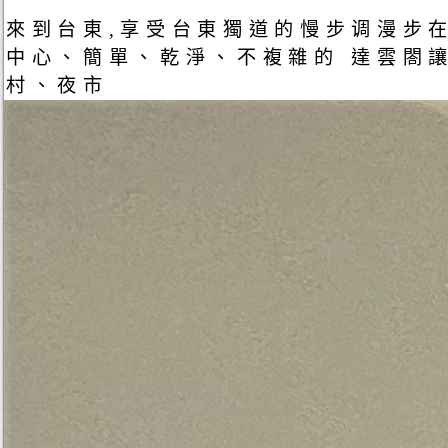
來到台東,享受台東獨道的慢步调漫步
中心、簡單、乾淨、不複雜的 達雲閤
村、夜市