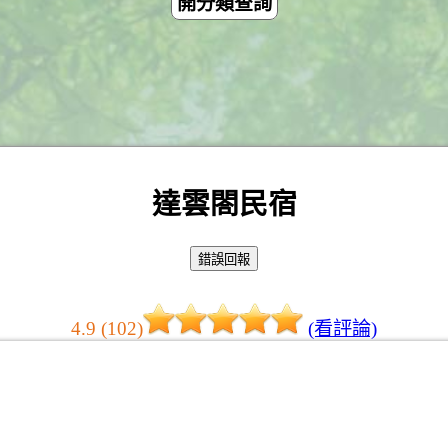
開分類查詢
達雲閤民宿
4.9 (102)
(看評論)