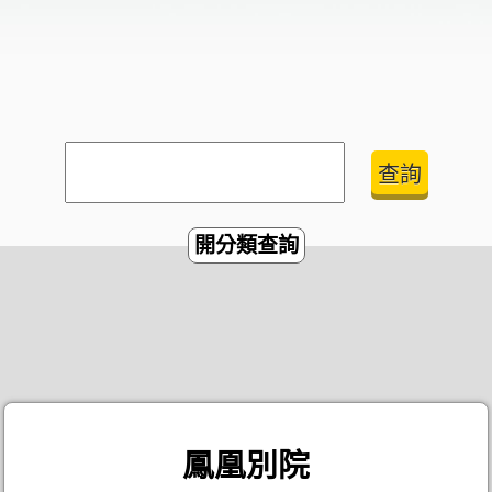
開分類查詢
鳳凰別院