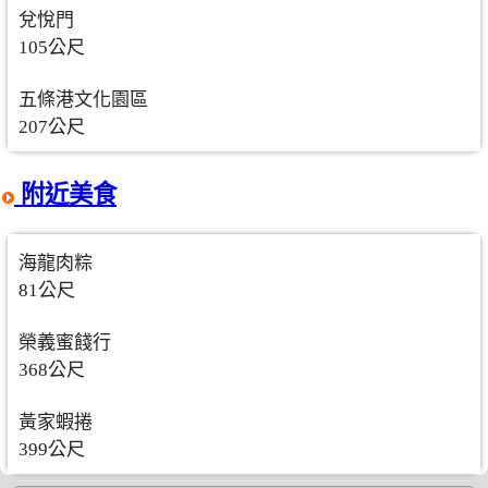
兌悅門
105公尺
五條港文化園區
207公尺
附近美食
海龍肉粽
81公尺
榮義蜜餞行
368公尺
黃家蝦捲
399公尺