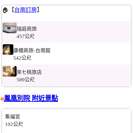
🏠【
台南訂房
】
瑞庭商旅
457公尺
康橋商旅-台南館
542公尺
來七桃旅店
589公尺
鳳凰別院 附近景點
集福宮
102公尺