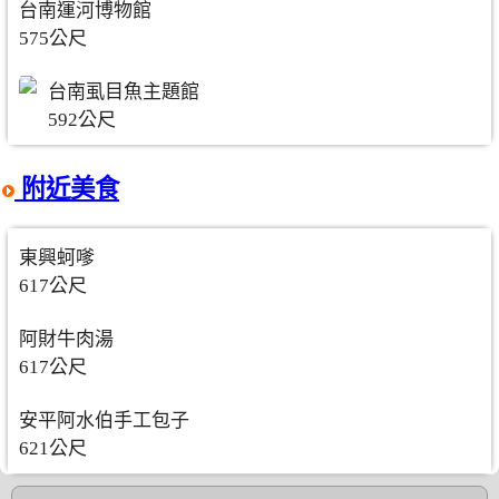
台南運河博物館
575公尺
台南虱目魚主題館
592公尺
附近美食
東興蚵嗲
617公尺
阿財牛肉湯
617公尺
安平阿水伯手工包子
621公尺