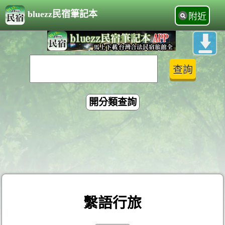
bluezz民宿筆記本
附近
開分類查詢
繫語行旅