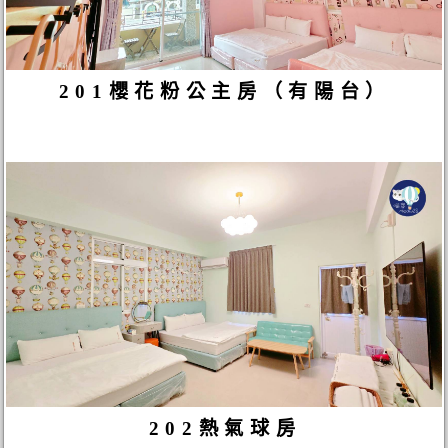
201櫻花粉公主房（有陽台）
202熱氣球房