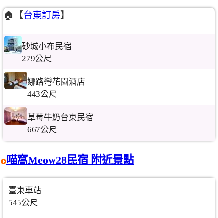
🏠【
台東訂房
】
砂城小布民宿
279公尺
娜路彎花園酒店
443公尺
草莓牛奶台東民宿
667公尺
喵窩Meow28民宿 附近景點
臺東車站
545公尺