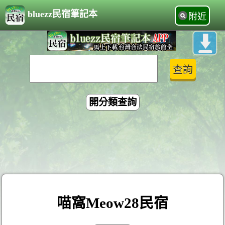
bluezz民宿筆記本
附近
開分類查詢
喵窩Meow28民宿