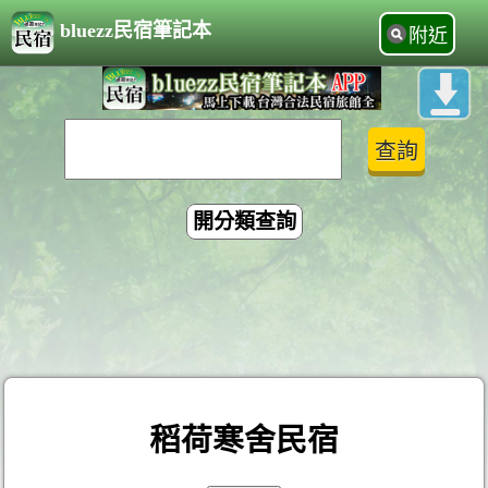
bluezz民宿筆記本
附近
開分類查詢
稻荷寒舍民宿