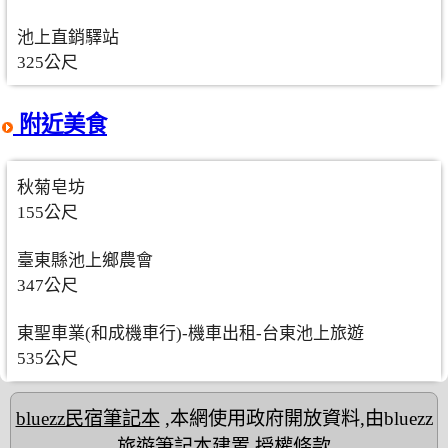
池上直銷驛站
325公尺
附近美食
秋菊皂坊
155公尺
臺東縣池上鄉農會
347公尺
東聖車業(和成機車行)-機車出租-台東池上旅遊
535公尺
bluezz民宿筆記本
,本網使用政府開放資料,由bluezz
旅遊筆記本建置
授權條款