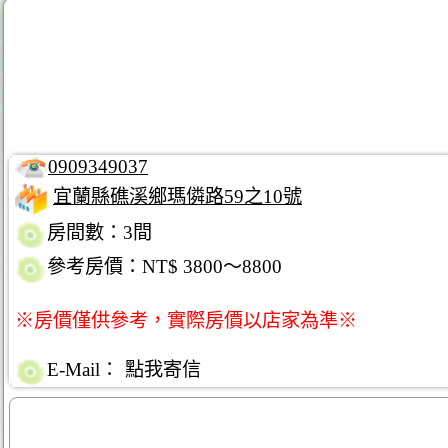
0909349037
宜蘭縣礁溪鄉瑪僯路59之10號
房間數：3間
參考房價：NT$ 3800～8800
※房價僅供參考，實際房價以店家為準※
E-Mail：
點我寄信