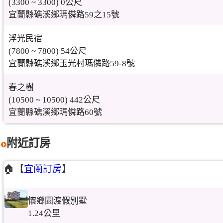
(3300 ~ 3300) 0公尺
宜蘭縣礁溪鄉瑪僯路59之15號
浮光民宿
(7800 ~ 7800) 54公尺
宜蘭縣礁溪鄉玉光村瑪僯路59-8號
春之樹
(10500 ~ 10500) 442公尺
宜蘭縣礁溪鄉瑪僯路60號
附近訂房
🏠【
宜蘭訂房
】
懷鄉園渡假別墅
1.24公里