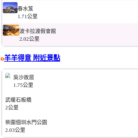
春水笈
1.71公里
波卡拉渡假會館
2.02公里
羊羊得意 附近景點
吳沙故居
1.75公里
武暖石板橋
2公里
柴圍佃圳水門公園
2.03公里