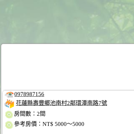
0978987156
花蓮縣壽豐鄉池南村2鄰環潭南路7號
房間數：2間
參考房價：NT$ 5000～5000