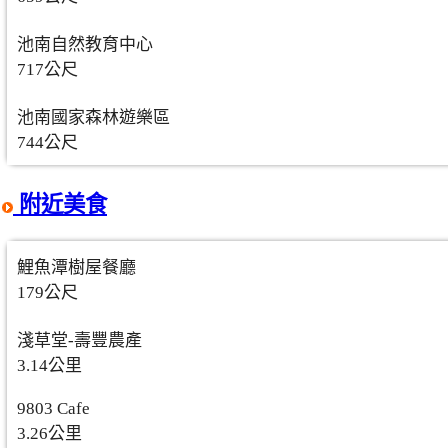
池南自然教育中心
717公尺
池南國家森林遊樂區
744公尺
附近美食
鯉魚潭樹屋餐廳
179公尺
淺草堂-壽豐農產
3.14公里
9803 Cafe
3.26公里