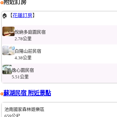
附近訂房
🏠【
花蓮訂房
】
悅納多庭園民宿
2.78公里
白陽山莊民宿
4.38公里
逸心園民宿
5.51公里
蘇湖民宿 附近景點
池南國家森林遊樂區
659公尺