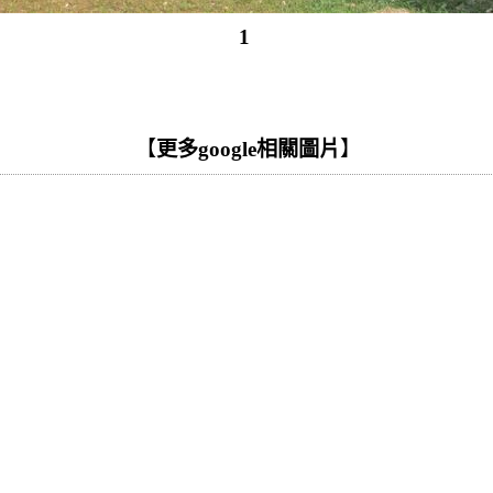
1
【
更多google相關圖片
】