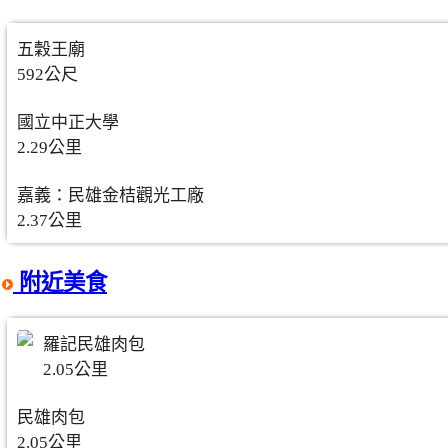
五穀王廟
592公尺
國立中正大學
2.29公里
嘉義：民雄金桔觀光工廠
2.37公里
附近美食
羅記民雄肉包
2.05公里
民雄肉包
2.05公里