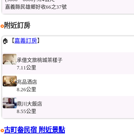
嘉義縣民雄鄉好收66之37號
附近訂房
🏠【
嘉義訂房
】
承億文旅桃城茶樣子
7.11公里
兆品酒店
8.26公里
鼎川大飯店
8.55公里
古町畚民宿 附近景點