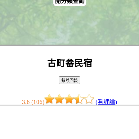
開分類查詢
古町畚民宿
3.6 (106)
(看評論)