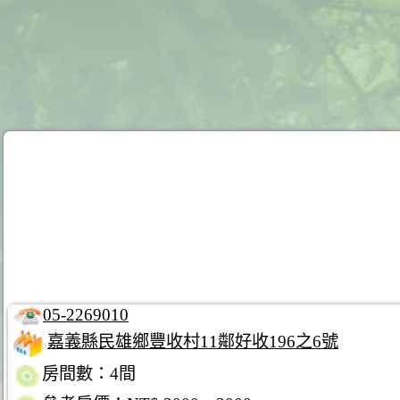
05-2269010
嘉義縣民雄鄉豐收村11鄰好收196之6號
房間數：4間