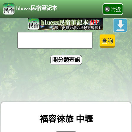
bluezz民宿筆記本
附近
開分類查詢
福容徠旅 中壢