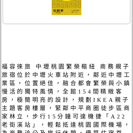
福容徠旅 中壢桃園繁榮樞紐 商務親子
旅宿位於中壢火車站附近，鄰近中壢工
業區，位置絕佳，融合都會繁榮與小鎮
慢活的獨特風情，全館154間精緻客
房，極簡明亮的設計，規劃IKEA親子
主題客房樓層，緊鄰中平商圈徒步區商
家林立，步行15分鐘可達機捷「A22
老街溪站」，輕鬆抵達桃園國際機場，