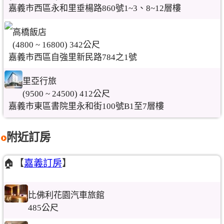
嘉義市西區永和里垂楊路860號1~3、8~12層樓
高橋飯店
(4800 ~ 16800) 342公尺
嘉義市西區自強里新民路784之1號
里亞行旅
(9500 ~ 24500) 412公尺
嘉義市東區書院里永和街100號B1至7層樓
附近訂房
🏠【
嘉義訂房
】
比佛利花園汽車旅館
485公尺