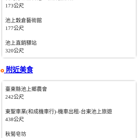
173公尺
池上穀倉藝術館
177公尺
池上直銷驛站
320公尺
附近美食
臺東縣池上鄉農會
242公尺
東聖車業(和成機車行)-機車出租-台東池上旅遊
438公尺
秋菊皂坊