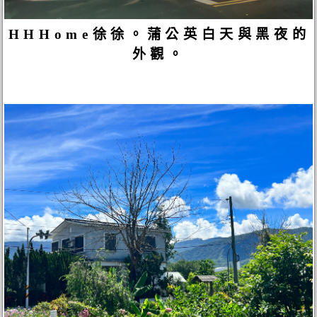
HHHome徐徐。蒲公英白天與黑夜的
外觀。