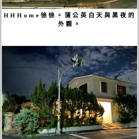
HHHome徐徐。蒲公英白天與黑夜的
外觀。