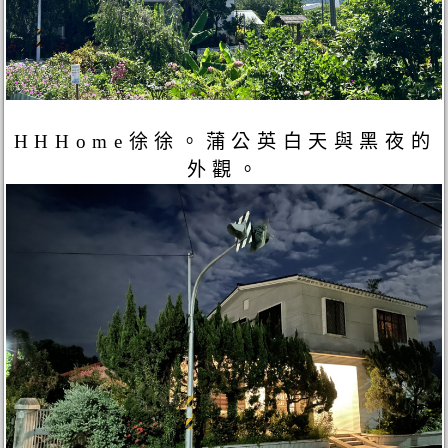
HHHome徐徐。蒲公英白天與黑夜的
外觀。