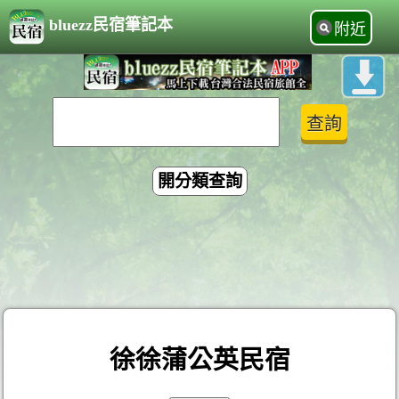
bluezz民宿筆記本
附近
開分類查詢
徐徐蒲公英民宿