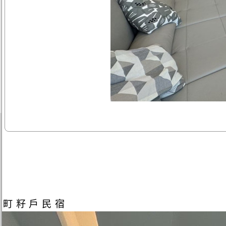
町籽戶民宿