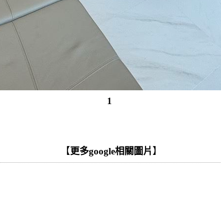
1
【
更多google相關圖片
】