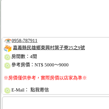
0958-787911
嘉義縣民雄鄉東興村葉子寮25之9號
房間數：4間
參考房價：NT$ 5000～9000
※房價僅供參考，實際房價以店家為準※
E-Mail：
點我寄信