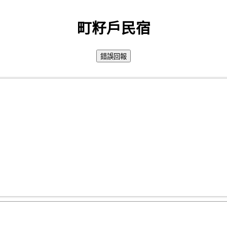
町籽戶民宿