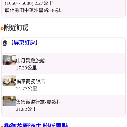
(1650 ~ 5000) 2.27公里
彰化縣田中鎮沙崙路536號
附近訂房
🏠【
屏東訂房
】
山月景緻旅館
17.39公里
福泰商務飯店
21.77公里
集集鐵道行旅-寶藝村
21.82公里
馥御花園酒店 附近景點