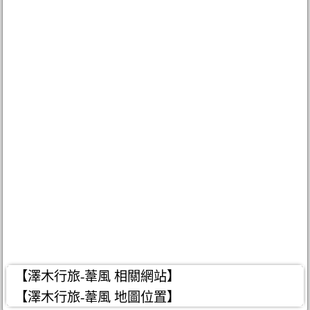
【澤木行旅-葦風 相關網站】
【澤木行旅-葦風 地圖位置】