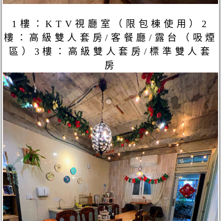
1樓：KTV視廳室（限包棟使用）2
樓：高級雙人套房/客餐廳/露台（吸煙
區）3樓：高級雙人套房/標準雙人套
房