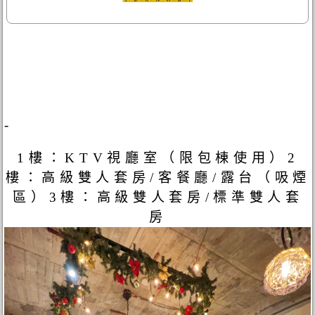
-
1樓：KTV視廳室（限包棟使用）2
樓：高級雙人套房/客餐廳/露台（吸煙
區）3樓：高級雙人套房/標準雙人套
房