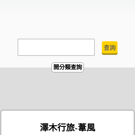
開分類查詢
澤木行旅-葦風