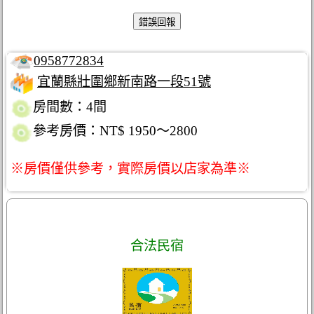
0958772834
宜蘭縣壯圍鄉新南路一段51號
房間數：4間
參考房價：NT$ 1950～2800
※房價僅供參考，實際房價以店家為準※
合法民宿