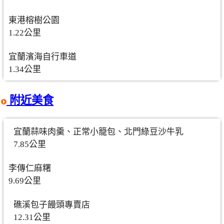
東港榕樹公園
1.22公里
宜蘭濱海自行車道
1.34公里
附近美食
宜蘭蒜味肉羹、正常小籠包、北門綠豆沙牛乳
7.85公里
李傳仁麻糬
9.69公里
礁溪包子饅頭專賣店
12.31公里