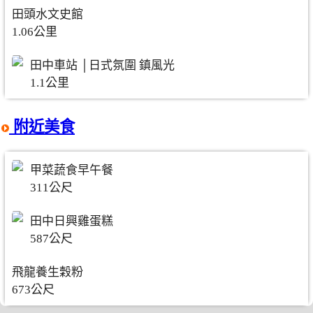
田頭水文史館
1.06公里
田中車站 │日式氛圍 鎮風光
1.1公里
附近美食
甲菜蔬食早午餐
311公尺
田中日興雞蛋糕
587公尺
飛龍養生穀粉
673公尺