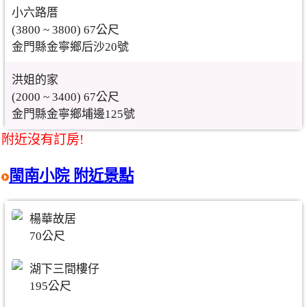
小六路厝
(3800 ~ 3800) 67公尺
金門縣金寧鄉后沙20號
洪姐的家
(2000 ~ 3400) 67公尺
金門縣金寧鄉埔邊125號
附近沒有訂房!
閩南小院 附近景點
楊華故居
70公尺
湖下三間樓仔
195公尺