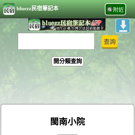
bluezz民宿筆記本
附近
開分類查詢
閩南小院