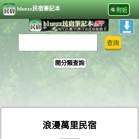
bluezz民宿筆記本
附近
開分類查詢
浪漫萬里民宿