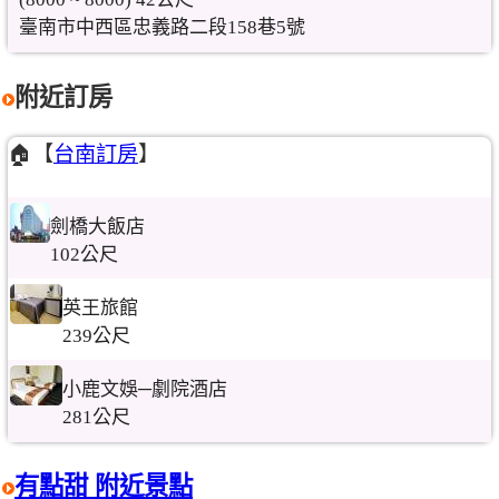
臺南市中西區忠義路二段158巷5號
附近訂房
🏠【
台南訂房
】
劍橋大飯店
102公尺
英王旅館
239公尺
小鹿文娛─劇院酒店
281公尺
有點甜 附近景點