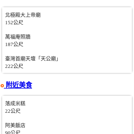
北極殿大上帝廟
152公尺
萬福庵照牆
187公尺
臺灣首廟天壇「天公廟」
222公尺
附近美食
落成米糕
22公尺
阿美飯店
90公尺