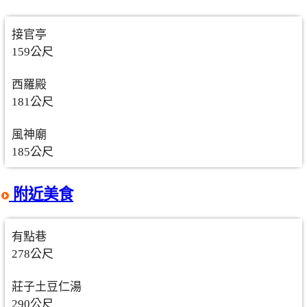
接官亭
159公尺
西羅殿
181公尺
風神廟
185公尺
附近美食
有點巷
278公尺
莊子土豆仁湯
290公尺