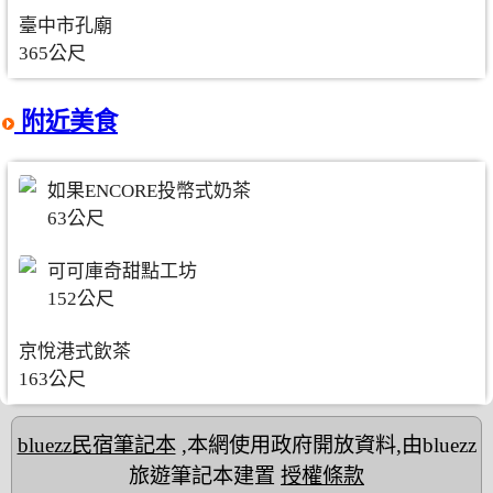
臺中市孔廟
365公尺
附近美食
如果ENCORE投幣式奶茶
63公尺
可可庫奇甜點工坊
152公尺
京悅港式飲茶
163公尺
bluezz民宿筆記本
,本網使用政府開放資料,由bluezz
旅遊筆記本建置
授權條款