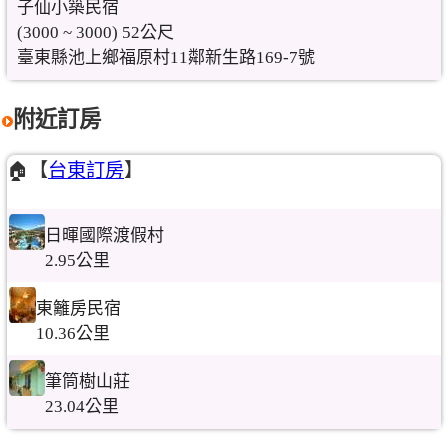
子仙小築民宿
(3000 ~ 3000) 52公尺
臺東縣池上鄉福原村11鄰新生路169-7號
附近訂房
🏠【
台東訂房
】
日暉國際渡假村
2.95公里
東籬房民宿
10.36公里
筆筒樹山莊
23.04公里