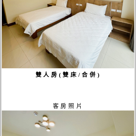
雙人房(雙床/合併)
客房照片