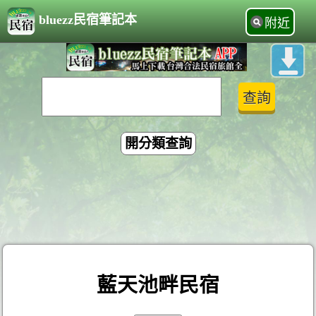
bluezz民宿筆記本
附近
開分類查詢
藍天池畔民宿