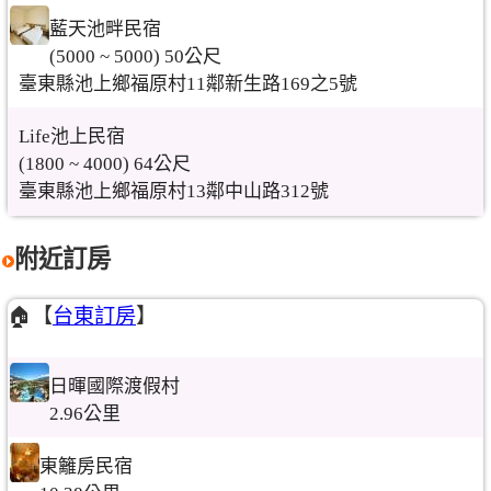
藍天池畔民宿
(5000 ~ 5000) 50公尺
臺東縣池上鄉福原村11鄰新生路169之5號
Life池上民宿
(1800 ~ 4000) 64公尺
臺東縣池上鄉福原村13鄰中山路312號
附近訂房
🏠【
台東訂房
】
日暉國際渡假村
2.96公里
東籬房民宿