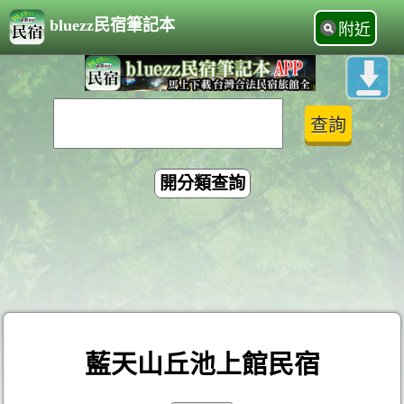
bluezz民宿筆記本
附近
開分類查詢
藍天山丘池上館民宿