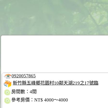
0920057865
新竹縣五峰鄉花園村10鄰天湖219之17號臨
房間數：4間
參考房價：NT$ 4000～4000