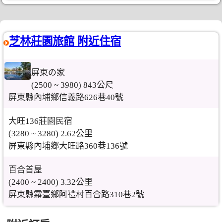
芝林莊園旅館 附近住宿
屏東の家
(2500 ~ 3980) 843公尺
屏東縣內埔鄉信義路626巷40號
大旺136莊園民宿
(3280 ~ 3280) 2.62公里
屏東縣內埔鄉大旺路360巷136號
百合首屋
(2400 ~ 2400) 3.32公里
屏東縣霧臺鄉阿禮村百合路310巷2號