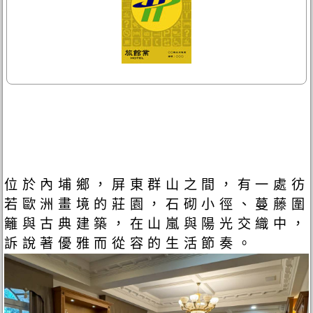
位於內埔鄉，屏東群山之間，有一處彷
若歐洲畫境的莊園，石砌小徑、蔓藤圍
籬與古典建築，在山嵐與陽光交織中，
訴說著優雅而從容的生活節奏。