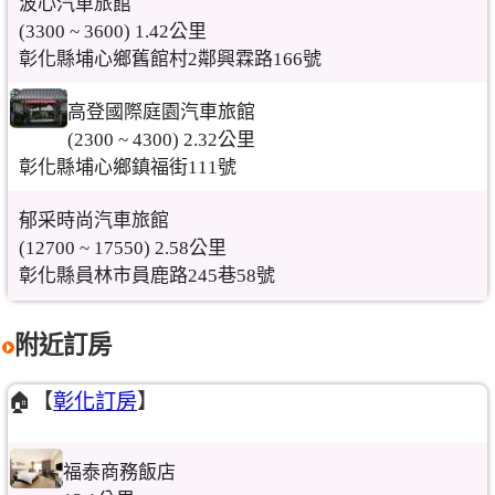
波心汽車旅館
(3300 ~ 3600) 1.42公里
彰化縣埔心鄉舊館村2鄰興霖路166號
高登國際庭園汽車旅館
(2300 ~ 4300) 2.32公里
彰化縣埔心鄉鎮福街111號
郁采時尚汽車旅館
(12700 ~ 17550) 2.58公里
彰化縣員林市員鹿路245巷58號
附近訂房
🏠【
彰化訂房
】
福泰商務飯店