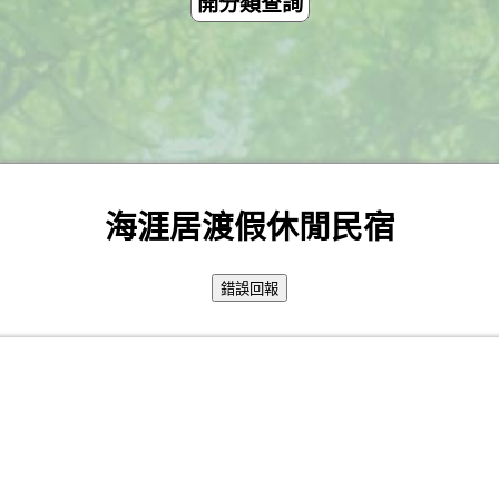
開分類查詢
海涯居渡假休閒民宿