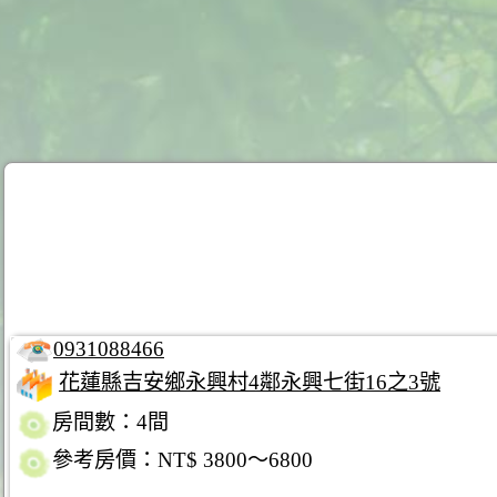
0931088466
花蓮縣吉安鄉永興村4鄰永興七街16之3號
房間數：4間
參考房價：NT$ 3800～6800