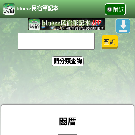
bluezz民宿筆記本
附近
開分類查詢
閤厝