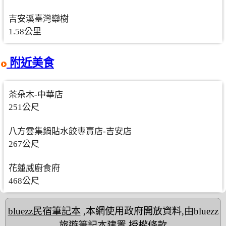
吉安溪臺灣欒樹
1.58公里
附近美食
茶朵木-中華店
251公尺
八方雲集鍋貼水餃專賣店-吉安店
267公尺
花蓮威廚食府
468公尺
bluezz民宿筆記本
,本網使用政府開放資料,由bluezz
旅遊筆記本建置
授權條款