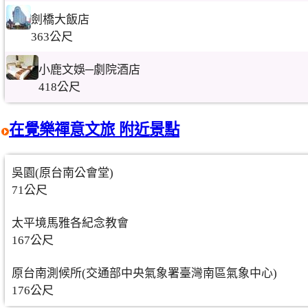
劍橋大飯店
363公尺
小鹿文娛─劇院酒店
418公尺
在覺樂禪意文旅 附近景點
吳園(原台南公會堂)
71公尺
太平境馬雅各紀念教會
167公尺
原台南測候所(交通部中央氣象署臺灣南區氣象中心)
176公尺