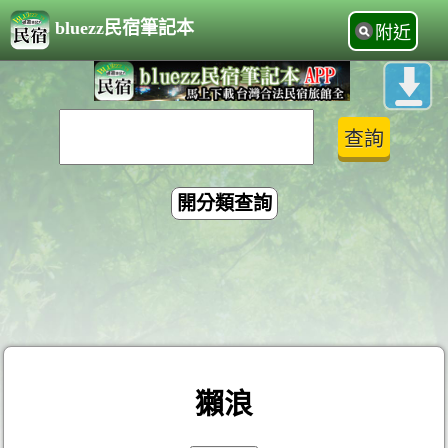
bluezz民宿筆記本
附近
開分類查詢
獺浪