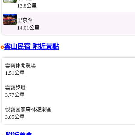
13.8公里
里京館
14.01公里
雲山民宿 附近景點
雪霸休閒農場
1.51公里
雲霧步道
3.77公里
觀霧國家森林遊樂區
3.85公里