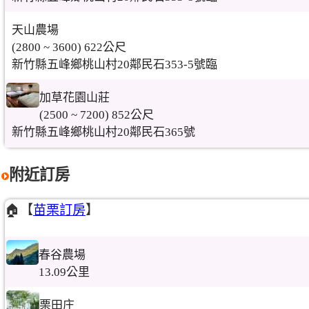
天山農場
(2800 ~ 3600) 622公尺
新竹縣五峰鄉桃山村20鄰民石353-5號臨
加草花園山莊
(2500 ~ 7200) 852公尺
新竹縣五峰鄉桃山村20鄰民石365號
附近訂房
🏠【
苗栗訂房
】
春谷農場
13.09公里
栗田庄