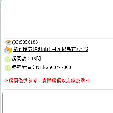
(03)5856188
新竹縣五峰鄉桃山村20鄰民石371號
房間數：15間
參考房價：NT$ 2500～7000
※房價僅供參考，實際房價以店家為準※