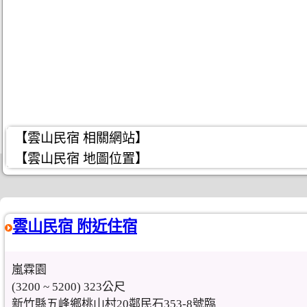
【雲山民宿 相關網站】
【雲山民宿 地圖位置】
雲山民宿 附近住宿
嵐霖園
(3200 ~ 5200) 323公尺
新竹縣五峰鄉桃山村20鄰民石353-8號臨