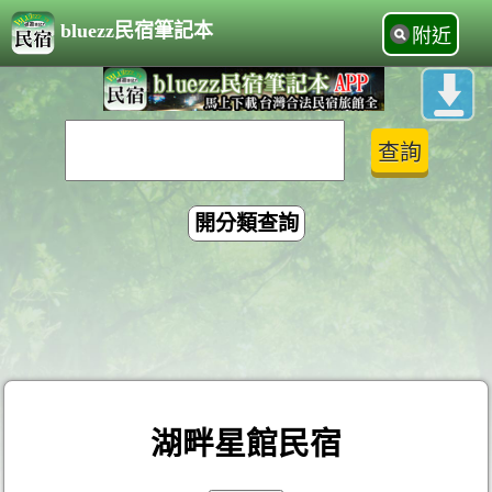
bluezz民宿筆記本
附近
開分類查詢
湖畔星館民宿