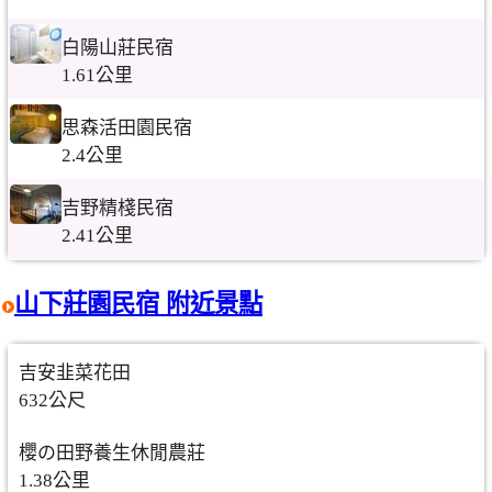
白陽山莊民宿
1.61公里
思森活田園民宿
2.4公里
吉野精棧民宿
2.41公里
山下莊園民宿 附近景點
吉安韭菜花田
632公尺
櫻の田野養生休閒農莊
1.38公里