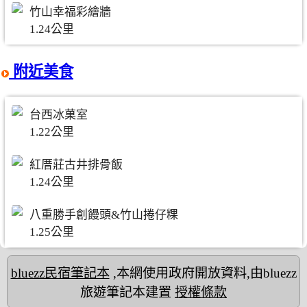
竹山幸福彩繪牆
1.24公里
附近美食
台西冰菓室
1.22公里
紅厝莊古井排骨飯
1.24公里
八重勝手創饅頭&竹山捲仔粿
1.25公里
bluezz民宿筆記本
,本網使用政府開放資料,由bluezz
旅遊筆記本建置
授權條款