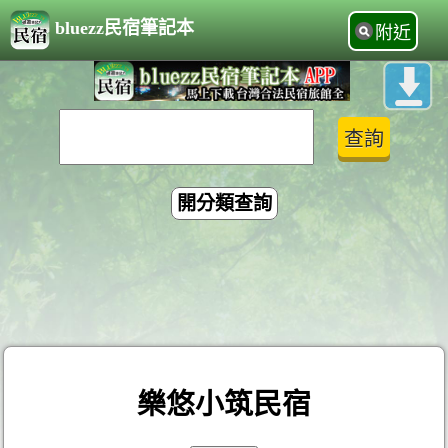
bluezz民宿筆記本
附近
開分類查詢
樂悠小筑民宿